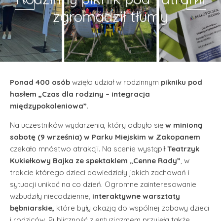
zgromadził tłumy
Ponad 400 osób
wzięło udział w rodzinnym
pikniku pod
hasłem „Czas dla rodziny – integracja
międzypokoleniowa”
.
Na uczestników wydarzenia, który odbyło się
w minioną
sobotę (9 września) w Parku Miejskim w Zakopanem
czekało mnóstwo atrakcji. Na scenie wystąpił
Teatrzyk
Kukiełkowy Bajka ze spektaklem „Cenne Rady”
, w
trakcie którego dzieci dowiedziały jakich zachowań i
sytuacji unikać na co dzień. Ogromne zainteresowanie
wzbudziły niecodzienne,
interaktywne warsztaty
bębniarskie,
które były okazją do wspólnej zabawy dzieci
i rodziców. Publiczność z entuzjazmem przyjęła także