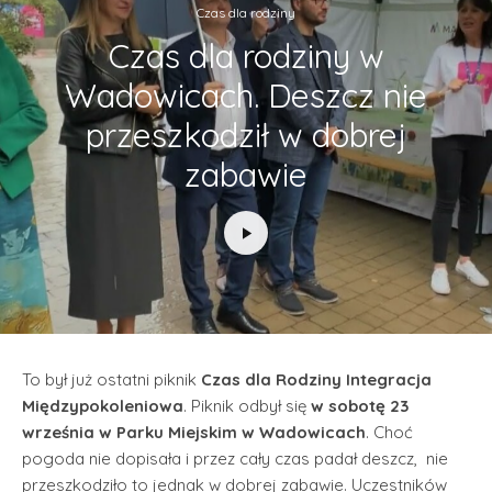
Czas dla rodziny
Czas dla rodziny w
Wadowicach. Deszcz nie
przeszkodził w dobrej
zabawie
To był już ostatni piknik
Czas dla Rodziny Integracja
Międzypokoleniowa
. Piknik odbył się
w sobotę 23
września w Parku Miejskim w Wadowicach
. Choć
pogoda nie dopisała i przez cały czas padał deszcz, nie
przeszkodziło to jednak w dobrej zabawie. Uczestników