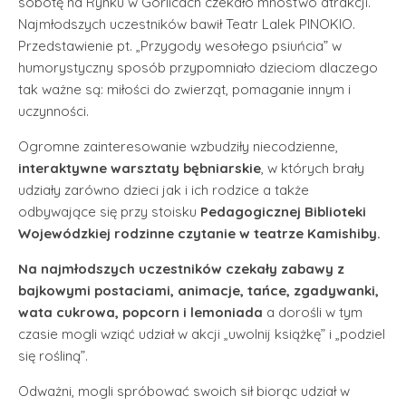
sobotę na Rynku w Gorlicach czekało mnóstwo atrakcji.
Najmłodszych uczestników bawił Teatr Lalek PINOKIO.
Przedstawienie pt. „Przygody wesołego psiuńcia” w
humorystyczny sposób przypomniało dzieciom dlaczego
tak ważne są: miłości do zwierząt, pomaganie innym i
uczynności.
Ogromne zainteresowanie wzbudziły niecodzienne,
interaktywne warsztaty bębniarskie
, w których brały
udziały zarówno dzieci jak i ich rodzice a także
odbywające się przy stoisku
Pedagogicznej Biblioteki
Wojewódzkiej rodzinne czytanie w teatrze Kamishiby.
Na najmłodszych uczestników czekały zabawy z
bajkowymi postaciami, animacje, tańce, zgadywanki,
wata cukrowa, popcorn i lemoniada
a dorośli w tym
czasie mogli wziąć udział w akcji „uwolnij książkę” i „podziel
się rośliną”.
Odważni, mogli spróbować swoich sił biorąc udział w