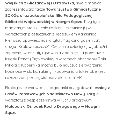
Wiejskich z Gliczarowej i Ostrowska,
swoje stoisko
zaprezentowało także
Towarzystwo Gimnastyczne
SOKÓŁ oraz zakopiańska filia Pedagogicznej
Biblioteki Wojewódzkiej w Nowym Sączu
. Przy tym
magicznym stoisku całe rodziny uczestniczyły w
warsztatach plastycznych z Teatrzykiem Kamishibai.
Pierwsza opowieść nosiła tytuł „Magiczna gąsienica”,
druga „Królowa pszczół”. Ćwiczenie dziecięcej wyobraźni
zapewniły warsztaty rysowania z pamięci na podstawie
książki Renaty Piątkowskiej a w ramach obchodów Roku
Mikołaja Kopernika można było nauczyć się tworzenia
kosmosu w słoiku, rakiety i kodowania a także obejrzeć
rozszerzoną rzeczywistość z okularami VR.
Ekologiczne warsztaty i pogadanki przygotowali
leśnicy z
Lasów Państwowych Nadleśnictwo Nowy Targ
a
warsztaty z bezpieczeństwa w ruchu drogowym
Małopolski Ośrodek Ruchu Drogowego w Nowym
Sączu.