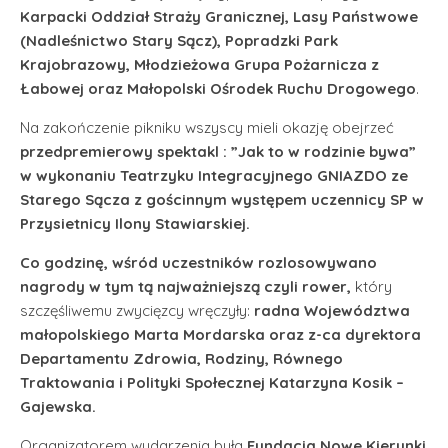
Karpacki Oddział Straży Granicznej, Lasy Państwowe
(Nadleśnictwo Stary Sącz), Popradzki Park
Krajobrazowy, Młodzieżowa Grupa Pożarnicza z
Łabowej oraz Małopolski Ośrodek Ruchu Drogowego
.
Na zakończenie pikniku wszyscy mieli okazję obejrzeć
przedpremierowy spektakl : ”Jak to w rodzinie bywa”
w wykonaniu Teatrzyku Integracyjnego GNIAZDO ze
Starego Sącza z gościnnym występem uczennicy SP w
Przysietnicy Ilony Stawiarskiej.
Co godzinę, wśród uczestników rozlosowywano
nagrody w tym tą najważniejszą czyli rower,
który
szczęśliwemu zwycięzcy wręczyły:
radna Województwa
małopolskiego Marta Mordarska oraz z-ca dyrektora
Departamentu Zdrowia, Rodziny, Równego
Traktowania i Polityki Społecznej Katarzyna Kosik –
Gajewska.
Organizatorem wydarzenia była
Fundacja Nowe Kierunki