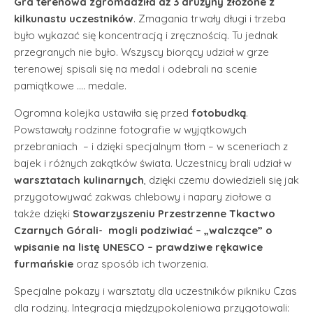
Gra terenowa zgromadziła aż 3 drużyny złożone z
kilkunastu uczestników
. Zmagania trwały długi i trzeba
było wykazać się koncentracją i zręcznością. Tu jednak
przegranych nie było. Wszyscy biorący udział w grze
terenowej spisali się na medal i odebrali na scenie
pamiątkowe …. medale.
Ogromna kolejka ustawiła się przed
fotobudką
.
Powstawały rodzinne fotografie w wyjątkowych
przebraniach – i dzięki specjalnym tłom – w sceneriach z
bajek i różnych zakątków świata. Uczestnicy brali udział w
warsztatach kulinarnych
, dzięki czemu dowiedzieli się jak
przygotowywać zakwas chlebowy i napary ziołowe a
także dzięki
Stowarzyszeniu Przestrzenne Tkactwo
Czarnych Górali- mogli podziwiać – „walczące” o
wpisanie na listę UNESCO – prawdziwe rękawice
furmańskie
oraz sposób ich tworzenia.
Specjalne pokazy i warsztaty dla uczestników pikniku Czas
dla rodziny. Integracja międzypokoleniowa przygotowali: