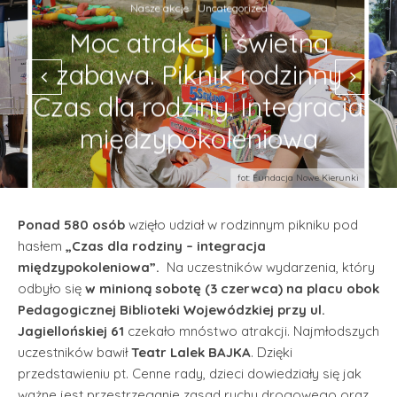
Nasze akcje
Uncategorized
Moc atrakcji i świetna
zabawa. Piknik rodzinny
Czas dla rodziny. Integracja
międzypokoleniowa
fot: Fundacja Nowe Kierunki
Ponad 580 osób
wzięło udział w rodzinnym pikniku pod
hasłem
„Czas dla rodziny – integracja
międzypokoleniowa”.
Na uczestników wydarzenia, który
odbyło się
w minioną sobotę (3 czerwca) na placu obok
Pedagogicznej Biblioteki Wojewódzkiej przy ul.
Jagiellońskiej 61
czekało mnóstwo atrakcji. Najmłodszych
uczestników bawił
Teatr Lalek BAJKA
. Dzięki
przedstawieniu pt. Cenne rady, dzieci dowiedziały się jak
ważne jest przestrzeganie zasad ruchu drogowego oraz