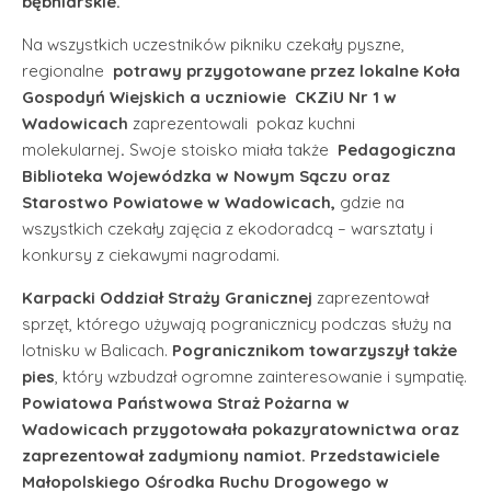
bębniarskie.
Na wszystkich uczestników pikniku czekały pyszne,
regionalne
potrawy przygotowane przez lokalne Koła
Gospodyń Wiejskich a uczniowie CKZiU Nr 1 w
Wadowicach
zaprezentowali pokaz kuchni
molekularnej
.
Swoje stoisko miała także
Pedagogiczna
Biblioteka Wojewódzka w Nowym Sączu oraz
Starostwo Powiatowe w Wadowicach,
gdzie na
wszystkich czekały zajęcia z ekodoradcą – warsztaty i
konkursy z ciekawymi nagrodami.
Karpacki Oddział Straży Granicznej
zaprezentował
sprzęt, którego używają pogranicznicy podczas służy na
lotnisku w Balicach.
Pogranicznikom towarzyszył także
pies
, który wzbudzał ogromne zainteresowanie i sympatię.
Powiatowa Państwowa Straż Pożarna w
Wadowicach przygotowała pokazyratownictwa oraz
zaprezentował zadymiony namiot. Przedstawiciele
Małopolskiego Ośrodka Ruchu Drogowego w