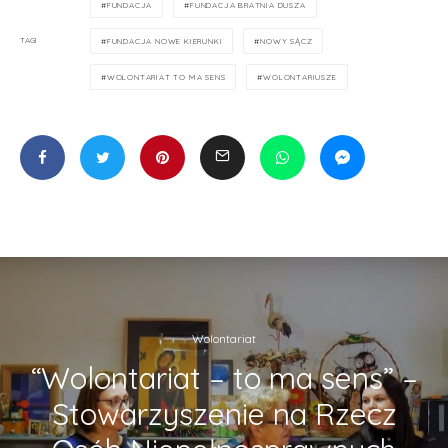
FUNDACJA
FUNDACJA BRATNIA DUSZA
TAGI
FUNDACJA NOWE KIERUNKI
NOWY SĄCZ
WOLONTARIAT TO MA SENS
WOLONTARIUSZE
Wolontariat
“Wolontariat – to ma sens” –
Stowarzyszenie na Rzecz