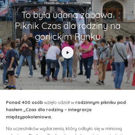
Nasze akcje
Uncategorized
To była udana zabawa.
Piknik Czas dla rodziny na
gorlickim Rynku
Ponad 400 osób
wzięło udział w
rodzinnym pikniku pod
hasłem „Czas dla rodziny – integracja
międzypokoleniowa.
Na uczestników wydarzenia, który odbyło się w minioną