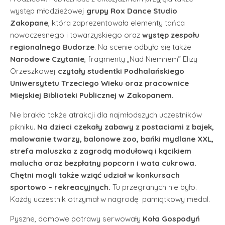
występ młodzieżowej
grupy Rox Dance Studio
Zakopane
, która zaprezentowała elementy tańca
nowoczesnego i towarzyskiego oraz
występ zespołu
regionalnego Budorze
. Na scenie odbyło się także
Narodowe Czytanie
, fragmenty „Nad Niemnem” Elizy
Orzeszkowej
czytały studentki Podhalańskiego
Uniwersytetu Trzeciego Wieku oraz pracownice
Miejskiej Biblioteki Publicznej w Zakopanem.
Nie brakło także atrakcji dla najmłodszych uczestników
pikniku.
Na dzieci czekały zabawy z postaciami z bajek,
malowanie twarzy, balonowe zoo, bańki mydlane XXL,
strefa maluszka z zagrodą modułową i kącikiem
malucha oraz bezpłatny popcorn i wata cukrowa.
Chętni mogli także wziąć udział w konkursach
sportowo – rekreacyjnych.
Tu przegranych nie było.
Każdy uczestnik otrzymał w nagrodę pamiątkowy medal.
Pyszne, domowe potrawy serwowały
Koła Gospodyń