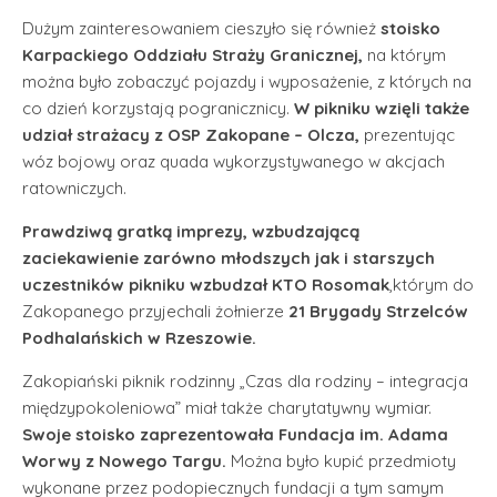
Dużym zainteresowaniem cieszyło się również
stoisko
Karpackiego Oddziału Straży Granicznej,
na którym
można było zobaczyć pojazdy i wyposażenie, z których na
co dzień korzystają pogranicznicy.
W pikniku wzięli także
udział strażacy z OSP Zakopane – Olcza,
prezentując
wóz bojowy oraz quada wykorzystywanego w akcjach
ratowniczych.
Prawdziwą gratką imprezy, wzbudzającą
zaciekawienie zarówno młodszych jak i starszych
uczestników pikniku wzbudzał KTO Rosomak
,którym do
Zakopanego przyjechali żołnierze
21 Brygady Strzelców
Podhalańskich w Rzeszowie.
Zakopiański piknik rodzinny „Czas dla rodziny – integracja
międzypokoleniowa” miał także charytatywny wymiar.
Swoje stoisko zaprezentowała Fundacja im. Adama
Worwy z Nowego Targu.
Można było kupić przedmioty
wykonane przez podopiecznych fundacji a tym samym