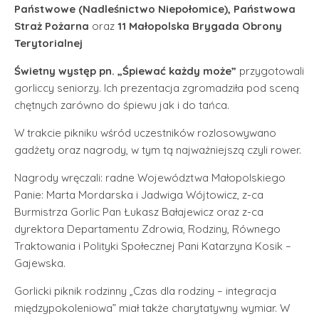
Państwowe (Nadleśnictwo Niepołomice), Państwowa
Straż Pożarna
oraz
11 Małopolska Brygada Obrony
Terytorialnej
Świetny występ pn. „Śpiewać każdy może”
przygotowali
gorliccy seniorzy. Ich prezentacja zgromadziła pod sceną
chętnych zarówno do śpiewu jak i do tańca.
W trakcie pikniku wśród uczestników rozlosowywano
gadżety oraz nagrody, w tym tą najważniejszą czyli rower.
Nagrody wręczali: radne Województwa Małopolskiego
Panie: Marta Mordarska i Jadwiga Wójtowicz, z-ca
Burmistrza Gorlic Pan Łukasz Bałajewicz oraz z-ca
dyrektora Departamentu Zdrowia, Rodziny, Równego
Traktowania i Polityki Społecznej Pani Katarzyna Kosik –
Gajewska.
Gorlicki piknik rodzinny „Czas dla rodziny – integracja
międzypokoleniowa” miał także charytatywny wymiar. W