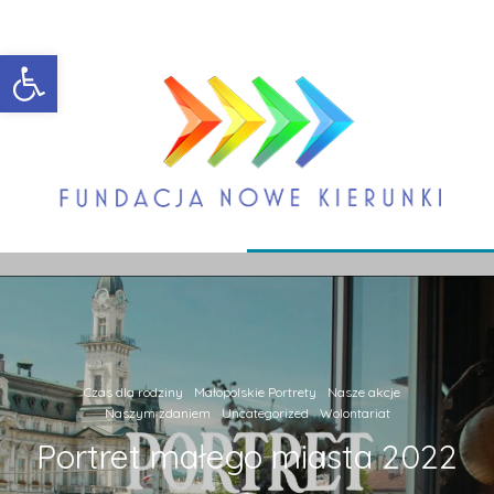
Open toolbar
Czas dla rodziny
Małopolskie Portrety
Nasze akcje
Naszym zdaniem
Uncategorized
Wolontariat
Portret małego miasta 2022