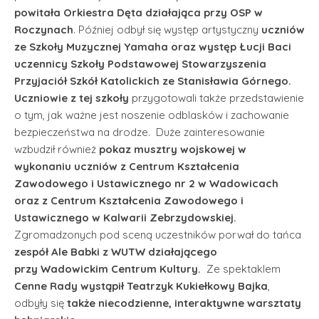
powitała Orkiestra Dęta działająca przy OSP w
Roczynach
. Później odbył się występ artystyczny
uczniów
ze Szkoły Muzycznej Yamaha oraz występ Łucji Baci
uczennicy Szkoły Podstawowej Stowarzyszenia
Przyjaciół Szkół Katolickich ze Stanisławia Górnego.
Uczniowie z tej szkoły
przygotowali także przedstawienie
o tym, jak ważne jest noszenie odblasków i zachowanie
bezpieczeństwa na drodze. Duże zainteresowanie
wzbudził również
pokaz musztry wojskowej w
wykonaniu uczniów z Centrum Kształcenia
Zawodowego i Ustawicznego nr 2 w Wadowicach
oraz z Centrum Kształcenia Zawodowego i
Ustawicznego w Kalwarii Zebrzydowskiej.
Zgromadzonych pod sceną uczestników porwał do tańca
zespół Ale Babki z WUTW działającego
przy Wadowickim Centrum Kultury.
Ze spektaklem
Cenne Rady wystąpił Teatrzyk Kukiełkowy Bajka
,
odbyły się
także niecodzienne, interaktywne warsztaty