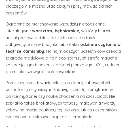
dlaczego nie można ufać obcym i przyjmować od nich
prezentów.
Ogromne zainteresowanie wzbudziły niecodzienne,
interaktywne
warsztaty bębniarskie
, w których brały
udziały zarówno dzieci jak i ich rodzice a także
odbywające się w budynku biblioteki
rodzinne czytanie w
teatrze Kamishiby
. Na najmłodszych uczestników czekała
zagroda modułowa a na nieco starszych strefa malucha
ze specjalnym tunelem, klockami piankowymi XXL, cyrkiem,
grami planszowymi i kolorowankami.
Przez cały czas trwania pikniku o dobrą zabawę dbali
animatorzy organizując zabawy z chustą, zamykanie w
bańce mydlanej czy naukę chodzenia na szczudłach. Nie
zabrakło także brokatowych tatuaży, malowania twarzy i
zabaw na macie edukacyjnej. Na wszystkich uczestników
czekała wata cukrowa, popcorn i lemoniada.