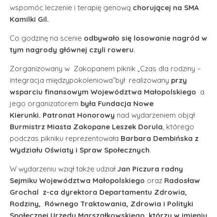
wspomóc leczenie i terapię genową
chorującej na SMA
Kamilki Gil.
Co godzinę na scenie
odbywało się losowanie nagród w
tym nagrody głównej czyli roweru
.
Zorganizowany w Zakopanem piknik „Czas dla rodziny –
integracja międzypokoleniowa”był realizowany
przy
wsparciu finansowym Województwa Małopolskiego
a
jego organizatorem
była Fundacja Nowe
Kierunki.
P
atronat Honorowy
nad wydarzeniem objął
Burmistrz Miasta Zakopane Leszek Dorula
, którego
podczas pikniku reprezentowała
Barbara Dembińska z
Wydziału Oświaty i Spraw Społecznych
.
W wydarzeniu wziął także udział
Jan Piczura radny
Sejmiku Województwa Małopolskiego
oraz
Radosław
Grochal z-ca dyrektora Departamentu Zdrowia,
Rodziny, Równego Traktowania, Zdrowia i Polityki
Społecznej Urzędu Marszałkowskiego, którzy w imieniu