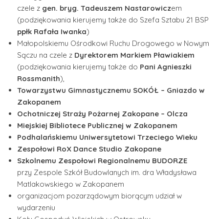
czele z
gen. bryg. Tadeuszem Nastarowicz
em
(podziękowania kierujemy także do Szefa Sztabu 21 BSP
ppłk Rafała Iwanka
)
Małopolskiemu Ośrodkowi Ruchu Drogowego w Nowym
Sączu na czele z
Dyrektorem Markiem Pławiakiem
(podziękowania kierujemy także do
Pani Agnieszki
Rossmanith
),
Towarzystwu Gimnastycznemu SOKÓŁ – Gniazdo w
Zakopanem
Ochotniczej Straży Pożarnej Zakopane – Olcza
Miejskiej Bibliotece Publicznej w Zakopanem
Podhalańskiemu Uniwersytetowi Trzeciego Wieku
Zespołowi RoX Dance Studio Zakopane
Szkolnemu
Zespołowi Regionalnemu BUDORZE
przy Zespole Szkół Budowlanych im. dra Władysława
Matlakowskiego w Zakopanem
organizacjom pozarządowym biorącym udział w
wydarzeniu