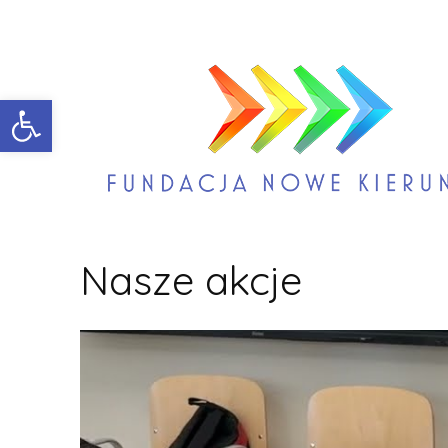
Open toolbar
Nasze akcje