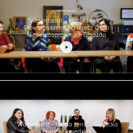
Wolontariat
“Wolontariat – to ma sens” –
Stowarzyszenie na Rzecz Osób
Niepełnosprawnych Gniazdo
Wolontariat
“Wolontariat – to ma sens” – Sądecka
Pomoc Sąsiedzka