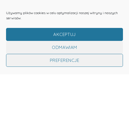
POLITYKA PRYWATNOŚCI
COOKIES
INFORMACJA O RODO
Używamy plików cookies w celu optymalizacji naszej witryny i naszych
serwisów.
LOGO DO POBRANIA
AKCEPTUJ
Do góry
ODMAWIAM
PREFERENCJE
Fundacja Nowe Kierunki © 2022 Wszystkie prawa zastrzeżone!