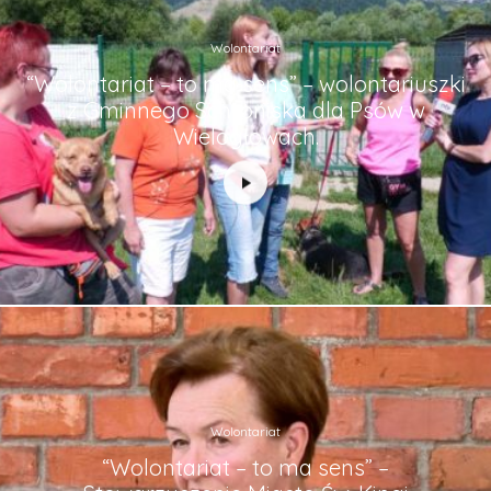
Wolontariat
“Wolontariat – to ma sens” – wolontariuszki
z Gminnego Schroniska dla Psów w
Wielogłowach.
Wolontariat
“Wolontariat – to ma sens” –