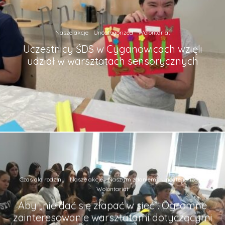
Nasze akcje
Uncategorized
Wolontariat
Uczestnicy ŚDS w Cyganowicach wzięli
udział w warsztatach sensorycznych
Czas dla rodziny
Nasze akcje
Naszym zdaniem
Uncategorized
Wolontariat
Aby „nie dać się złapać w sieć”. Ogromne
zainteresowanie warsztatami dotyczącymi