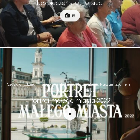
bezpieczeństwa w sieci
15
Czas dla rodziny
Małopolskie Portrety
Nasze akcje
Naszym zdaniem
Uncategorized
Wolontariat
Portret małego miasta 2022