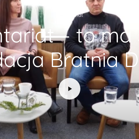
Wolontariat
tariat – to ma 
acja Bratnia 