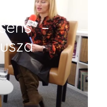
sens” –
Dusza