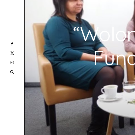
“Wolon
Fund