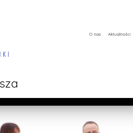
O nas
Aktualności
usza