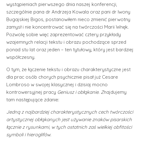
wystąpieniach pierwszego dnia naszej konferencji,
szczególnie pana dr Andrzeja Kowala oraz pani dr Iwony
Bugajskiej Bigos, postanowiłem nieco zmienić pierwotny
zamysł i nie koncentrować się na twórczości Marii Wnęk.
Pozwolę sobie więc zaprezentować cztery przykłady
wzajemnych relacji tekstu i obrazu pochodzące sprzed
ponad stu lat oraz jeden – ten tytułowy, który jest bardziej
współczesny.
O tym, że łączenie tekstu i obrazu charakterystyczne jest
dla prac osób chorych psychicznie pisał już Cesare
Lombroso w swojej klasycznej i dzisiaj mocno
kontrowersyjnej pracy
Geniusz i obłąkanie. Z
najdujemy
tam następujące zdanie:
Jedną z najbardziej charakterystycznych cech twórczości
artystycznej obłąkanych jest używanie znaków pisarskich
łącznie z rysunkami, w tych ostatnich zaś wielkiej obfitości
symboli i hieroglifów.