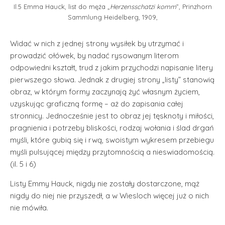
Il.5 Emma Hauck, list do męża „
Herzensschatzi komm
”, Prinzhorn
Sammlung Heidelberg, 1909,
Widać w nich z jednej strony wysiłek by utrzymać i
prowadzić ołówek, by nadać rysowanym literom
odpowiedni kształt, trud z jakim przychodzi napisanie litery
pierwszego słowa. Jednak z drugiej strony „listy” stanowią
obraz, w którym formy zaczynają żyć własnym życiem,
uzyskując graficzną formę – aż do zapisania całej
stronnicy. Jednocześnie jest to obraz jej tęsknoty i miłości,
pragnienia i potrzeby bliskości, rodzaj wołania i ślad drgań
myśli, które gubią się i rwą, swoistym wykresem przebiegu
myśli pulsującej między przytomnością a nieswiadomością.
(il. 5 i 6)
Listy Emmy Hauck, nigdy nie zostały dostarczone, mąż
nigdy do niej nie przyszedł, a w Wiesloch więcej już o nich
nie mówiła.