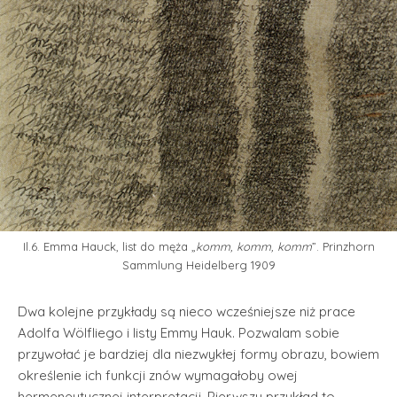
Il.6. Emma Hauck, list do męża „
komm, komm, komm
”. Prinzhorn
Sammlung Heidelberg 1909
Dwa kolejne przykłady są nieco wcześniejsze niż prace
Adolfa Wölfliego i listy Emmy Hauk. Pozwalam sobie
przywołać je bardziej dla niezwykłej formy obrazu, bowiem
określenie ich funkcji znów wymagałoby owej
hermeneutycznej interpretacji. Pierwszy przykład to