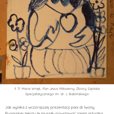
Il. 11. Maria Wnęk,
Pan Jezus Miłosierny
, Zbiory Szpitala
Specjalistycznego im. dr. J. Babińskiego
Jak wynika z wczorajszej prezentacji pani dr Iwony
Bugajskiej teksty te musiały powstawać zanim artystka