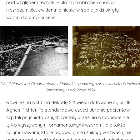
pod względem techniki – ulotnym obrazie i chociaż
niezrozumiałe, ewidentnie niesie w sobie jakiś ukryty,
ważny dla autorki sens.
Il 6 i 7, Maria Lieb, Ornamentalne układanki z podartego prześcieradła, Prinzhorn
Sammlung, Heidelberg, 1894
Również na ostatnią dekadę XIX wieku datowane są kurtki
Agnes Richter. Te standardowe cześci ubrania pacjentów
szpitali psychiatrycznych zostały przez nią ozdobione nie
tylko wyszywanymi ornamentalnymi wzorami, ale także
całymi słowami, które pojawiają się i znikają w szwach, nie
mają początku ani końca, nie tworzą zwartych zdaniowych