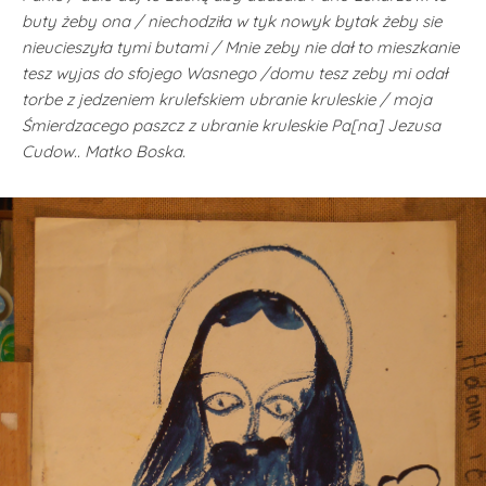
buty żeby ona / niechodziła w tyk nowyk bytak żeby sie
nieucieszyła tymi butami / Mnie zeby nie dał to mieszkanie
tesz wyjas do sfojego Wasnego /domu tesz zeby mi odał
torbe z jedzeniem krulefskiem ubranie kruleskie / moja
Śmierdzacego paszcz z ubranie kruleskie Pa[na] Jezusa
Cudow.. Matko Boska.