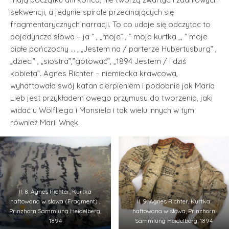
sekwencji, a jedynie spirale przecinających się
fragmentarycznych narracji. To co udaje się odczytac to
pojedyncze słowa – ja ” , „moje” , ” moja kurtka „, ” moje
białe pończochy … , „Jestem na / parterze Hubertusburg” ,
„dzieci” , „siostra”,”gotować”, „1894 Jestem / I dziś
kobieta”. Agnes Richter – niemiecka krawcowa,
wyhaftowała swój kafan cierpieniem i podobnie jak Maria
Lieb jest przykładem owego przymusu do tworzenia, jaki
widać u Wölfliego i Monsiela i tak wielu innych w tym
również Marii Wnęk.
Il. 8. Agnes Richter, Kurtka
haftowana w słowa (Fragment) ,
Il. 9. Agnes Richter, Kurtka
Prinzhorn Sammlung Heidelberg,
haftowana w słowa, Prinzhorn
1894
Sammlung Heidelberg, 1894