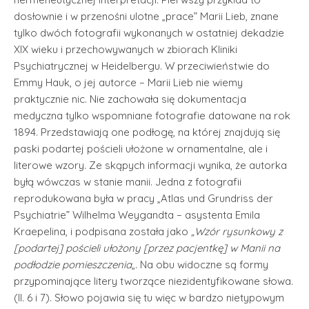
dosłownie i w przenośni ulotne „prace” Marii Lieb, znane
tylko dwóch fotografii wykonanych w ostatniej dekadzie
XIX wieku i przechowywanych w zbiorach Kliniki
Psychiatrycznej w Heidelbergu. W przeciwieństwie do
Emmy Hauk, o jej autorce – Marii Lieb nie wiemy
praktycznie nic. Nie zachowała się dokumentacja
medyczna tylko wspomniane fotografie datowane na rok
1894. Przedstawiają one podłogę, na której znajdują się
paski podartej pościeli ułożone w ornamentalne, ale i
literowe wzory. Ze skąpych informacji wynika, że autorka
byłą wówczas w stanie manii. Jedna z fotografii
reprodukowana była w pracy „Atlas und Grundriss der
Psychiatrie” Wilhelma Weygandta – asystenta Emila
Kraepelina, i podpisana została jako
„Wzór rysunkowy z
[podartej] pościeli ułożony [przez pacjentkę] w Manii na
podłodzie pomieszczenia
„. Na obu widoczne są formy
przypominające litery tworzące niezidentyfikowane słowa.
(Il. 6 i 7). Słowo pojawia się tu więc w bardzo nietypowym