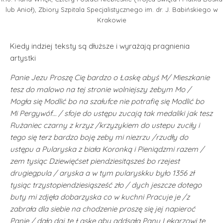
lub Anioł), Zbiory Szpitala Specjalistycznego im. dr. J. Babińskiego w
Krakowie
Kiedy indziej teksty są dłuższe i wyrażają pragnienia
artystki
Panie Jezu Proszę Cię bardzo o Łaskę abyś M/ Mieszkanie
tesz do malowo na tej stronie wolniejszy żebym Mo /
Mogła się Modlić bo na szałufce nie potrafię się Modlić bo
Mi Pergywóf… / sfoje do ustępu zucają tak medaliki jak tesz
Rużaniec czarny z krzyz /krzyzykiem do ustepu zuciły i
tego się terz bardzo boję zeby mi niezrzu /rzudły do
ustępu a Pularyska z biała Koronką i Pieniądzmi razem /
zem tysiąc Dziewięćset piendziesitąsześ bo rzejest
drugiegpula / aryska a w tym pularyskku było 1356 zł
tysiąc trzystopiendziesiąsześć zło / dych jeszcze dotego
buty mi zdjęła dobarzyska co w kuchni Pracuje je /z
zabrała dla siebie na chodzenie proszę się jej napieroć
Panie / dało daj te Łaskę aby addsała Panu Lekarzowi te