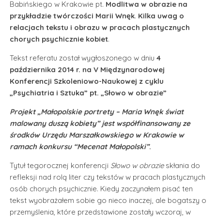
Babińskiego w Krakowie pt.
Modlitwa w obrazie na
przykładzie twórczości Marii Wnęk
.
Kilka uwag o
relacjach tekstu i obrazu w pracach plastycznych
chorych psychicznie kobiet
.
Tekst referatu został wygłoszonego w dniu
4
października 2014 r. na V Międzynarodowej
Konferencji Szkoleniowo-Naukowej z cyklu
„Psychiatria i Sztuka” pt. „Słowo w obrazie”
Projekt „Małopolskie portrety – Maria Wnęk świat
malowany duszą kobiety” jest współfinansowany ze
środków Urzędu Marszałkowskiego w Krakowie w
ramach konkursu “Mecenat Małopolski”
.
Tytuł tegorocznej konferencji
Słowo w obrazie
skłania do
refleksji nad rolą liter czy tekstów w pracach plastycznych
osób chorych psychicznie. Kiedy zaczynałem pisać ten
tekst wyobrażałem sobie go nieco inaczej, ale bogatszy o
przemyślenia, które przedstawione zostały wczoraj, w