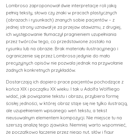
Lombroso zaproponował dwie interpretacje roli jaką
pełnią teksty, słowa czy znaki w pracach plastycznych
(obrazach i rysunkach) znanych sobie pacjentów – z
jednej strony uznawał je za przejaw atawizmu, z drugiej,
ich występowanie tłumaczył pragnieniem uzupełniania
przez twórców tego, co przedstawione zostało na
rysunku lub na obrazie. Brak materiału ilustracyjnego i
ograniczenie się przez Lombrosa jedynie do mało
precyzyjnych opisów nie pozwala jednak na przywołanie
żadnych konkretnych przykładów.
Dostarczają ich dopiero prace pacjentów pochodzące z
końca XIX i początku XX wieku. I tak u Adolfa Wölfliego
widać, jak powiązanie tekstu i obrazu, przybiera formę
ścisłej jedności, w której obraz staje się nie tylko ilustracją,
ale uzupełnieniem wpisanego weń tekstu, a tekst
nieusuwalnym elementem kompozycji. Nie miejsce tu na
szerszą analizę tego zjawiska. Niemniej warto wspomnieć,
że początkowo łączenie przez niego nut, słów i figur