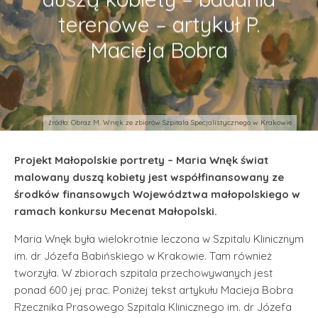
terenowe – artykuł P.
Macieja Bobra
źródło: Obraz M. Wnęk ze zbiorów Szpitala Specjalistycznego w Krakowie
Projekt Małopolskie portrety – Maria Wnęk świat
malowany duszą kobiety jest współfinansowany ze
środków finansowych Województwa małopolskiego w
ramach konkursu Mecenat Małopolski.
Maria Wnęk była wielokrotnie leczona w Szpitalu Klinicznym
im. dr Józefa Babińskiego w Krakowie. Tam również
tworzyła. W zbiorach szpitala przechowywanych jest
ponad 600 jej prac. Poniżej tekst artykułu Macieja Bobra
Rzecznika Prasowego Szpitala Klinicznego im. dr Józefa