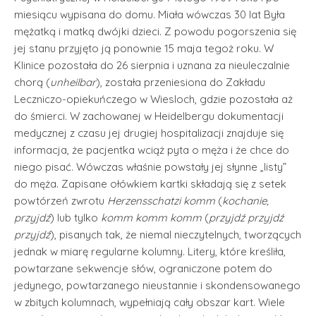
miesiącu wypisana do domu. Miała wówczas 30 lat Była
mężatką i matką dwójki dzieci. Z powodu pogorszenia się
jej stanu przyjęto ją ponownie 15 maja tegoż roku. W
Klinice pozostała do 26 sierpnia i uznana za nieuleczalnie
chorą (
unheilbar
), została przeniesiona do Zakładu
Leczniczo-opiekuńczego w Wiesloch, gdzie pozostała aż
do śmierci. W zachowanej w Heidelbergu dokumentacji
medycznej z czasu jej drugiej hospitalizacji znajduje się
informacja, że pacjentka wciąż pyta o męża i że chce do
niego pisać. Wówczas właśnie powstały jej słynne „listy”
do męża. Zapisane ołówkiem kartki składają się z setek
powtórzeń zwrotu
Herzensschatzi komm
(
kochanie,
przyjdź
) lub tylko
komm komm komm
(
przyjdź przyjdź
przyjdź
), pisanych tak, że niemal nieczytelnych, tworzących
jednak w miarę regularne kolumny. Litery, które kreśliła,
powtarzane sekwencje słów, ograniczone potem do
jedynego, powtarzanego nieustannie i skondensowanego
w zbitych kolumnach, wypełniają cały obszar kart. Wiele