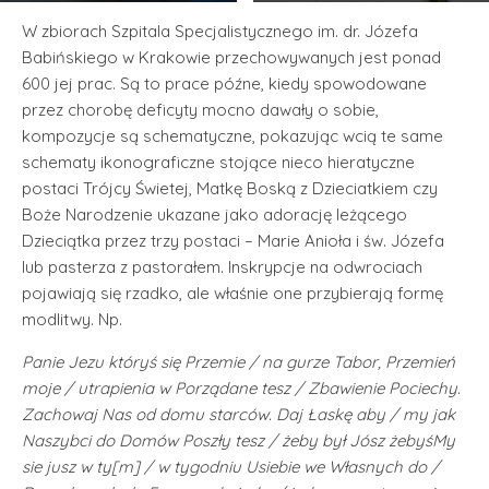
W zbiorach Szpitala Specjalistycznego im. dr. Józefa
Babińskiego w Krakowie przechowywanych jest ponad
600 jej prac. Są to prace późne, kiedy spowodowane
przez chorobę deficyty mocno dawały o sobie,
kompozycje są schematyczne, pokazując wcią te same
schematy ikonograficzne stojące nieco hieratyczne
postaci Trójcy Świetej, Matkę Boską z Dzieciatkiem czy
Boże Narodzenie ukazane jako adorację leżącego
Dzieciątka przez trzy postaci – Marie Anioła i św. Józefa
lub pasterza z pastorałem. Inskrypcje na odwrociach
pojawiają się rzadko, ale właśnie one przybierają formę
modlitwy. Np.
Panie Jezu któryś się Przemie / na gurze Tabor, Przemień
moje / utrapienia w Porządane tesz / Zbawienie Pociechy.
Zachowaj Nas od domu starców. Daj Łaskę aby / my jak
Naszybci do Domów Poszły tesz / żeby był Jósz żebyśMy
sie jusz w ty[m] / w tygodniu Usiebie we Własnych do /