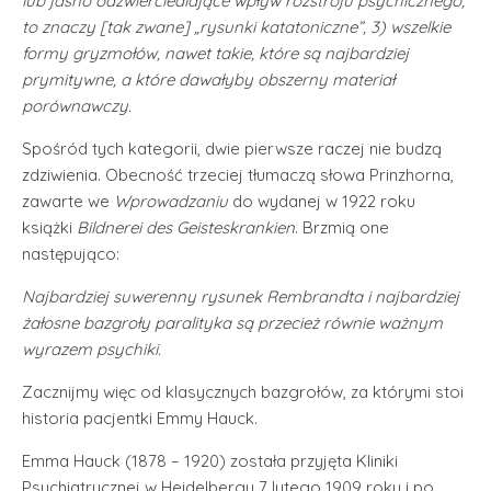
lub jasno odzwierciedlające wpływ rozstroju psychicznego,
to znaczy [tak zwane] „rysunki katatoniczne”, 3) wszelkie
formy gryzmołów, nawet takie, które są najbardziej
prymitywne, a które dawałyby obszerny materiał
porównawczy.
Spośród tych kategorii, dwie pierwsze raczej nie budzą
zdziwienia. Obecność trzeciej tłumaczą słowa Prinzhorna,
zawarte we
Wprowadzaniu
do wydanej w 1922 roku
książki
Bildnerei des Geisteskrankien
. Brzmią one
następująco:
Najbardziej suwerenny rysunek Rembrandta i najbardziej
żałosne bazgroły paralityka są przecież równie ważnym
wyrazem psychiki.
Zacznijmy więc od klasycznych bazgrołów, za którymi stoi
historia pacjentki Emmy Hauck.
Emma Hauck (1878 – 1920) została przyjęta Kliniki
Psychiatrycznej w Heidelbergu 7 lutego 1909 roku i po