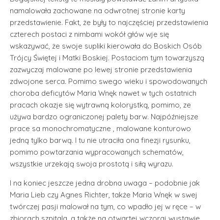
namalowała zachowane na odwrotnej stronie karty
przedstawienie. Fakt, że były to najczęściej przedstawienia
czterech postaci z nimbami wokół głów wje się
wskazywać, że swoje supliki kierowała do Boskich Osób
Trójcy Świętej i Matki Boskiej. Postaciom tym towarzyszą
zazwyczaj malowane po lewej stronie przedstawienia
zdwojone serca. Pomimo swego wieku i spowodowanych
choroba deficytów Maria Wnęk nawet w tych ostatnich
pracach okazje się wytrawną kolorystką, pomimo, ze
używa bardzo ograniczonej palety barw. Najpóźniejsze
prace sa monochromatyczne , malowane konturowo
jedną tylko barwą. I tu nie utraciła ona finezji rysunku,
pomimo powtarzania wypracowanych schematów,
wszystkie urzekają swoja prostotą i siłą wyrazu.
I na koniec jeszcze jedna drobna uwaga – podobnie jak
Maria Lieb czy Agnes Richter, także Maria Wnęk w swej
twórczej pasji malował na tym, co wpadło jej w ręce – w
zbiorach szpitala, a także na otwartej wczoraj wystawie