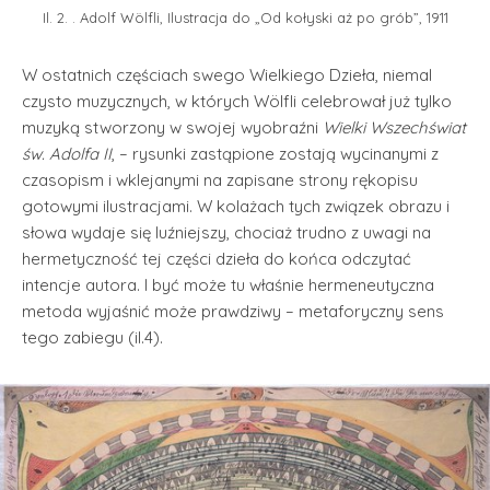
Il. 2. . Adolf Wölfli, Ilustracja do „Od kołyski aż po grób”, 1911
W ostatnich częściach swego Wielkiego Dzieła, niemal
czysto muzycznych, w których Wölfli celebrował już tylko
muzyką stworzony w swojej wyobraźni
Wielki Wszechświat
św. Adolfa II
, – rysunki zastąpione zostają wycinanymi z
czasopism i wklejanymi na zapisane strony rękopisu
gotowymi ilustracjami. W kolażach tych związek obrazu i
słowa wydaje się luźniejszy, chociaż trudno z uwagi na
hermetyczność tej części dzieła do końca odczytać
intencje autora. I być może tu właśnie hermeneutyczna
metoda wyjaśnić może prawdziwy – metaforyczny sens
tego zabiegu (il.4).