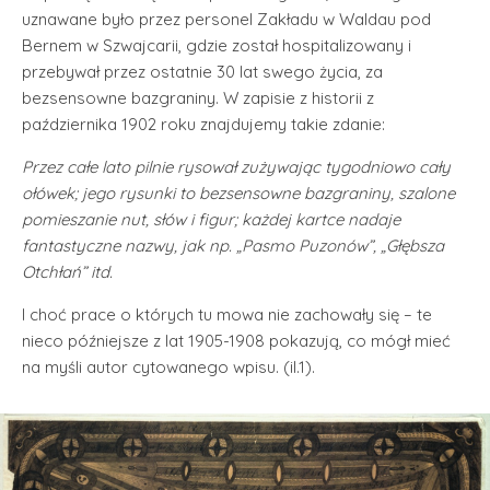
uznawane było przez personel Zakładu w Waldau pod
Bernem w Szwajcarii, gdzie został hospitalizowany i
przebywał przez ostatnie 30 lat swego życia, za
bezsensowne bazgraniny. W zapisie z historii z
października 1902 roku znajdujemy takie zdanie:
Przez całe lato pilnie rysował zużywając tygodniowo cały
ołówek; jego rysunki to bezsensowne bazgraniny, szalone
pomieszanie nut, słów i figur; każdej kartce nadaje
fantastyczne nazwy, jak np. „Pasmo Puzonów”, „Głębsza
Otchłań” itd.
I choć prace o których tu mowa nie zachowały się – te
nieco późniejsze z lat 1905-1908 pokazują, co mógł mieć
na myśli autor cytowanego wpisu. (il.1).