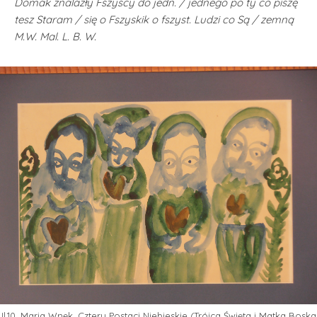
Domak znalazły Fszyscy do jedn. / jednego po ty co piszę
tesz Staram / się o Fszyskik o fszyst. Ludzi co Są / zemną
M.W. Mal. L. B. W.
Il.10. Maria Wnęk, Cztery Postaci Niebieskie (Trójca Święta i Matka Boska