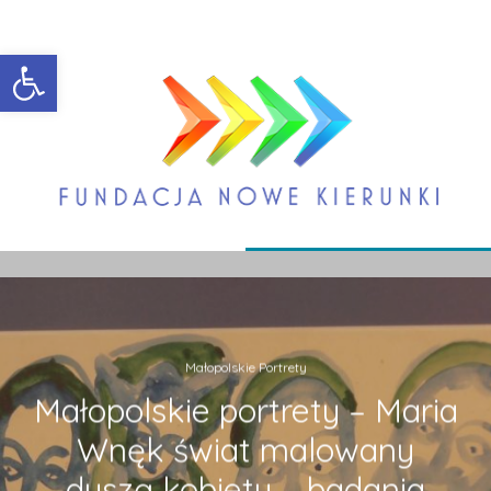
Open toolbar
Małopolskie Portrety
Małopolskie portrety – Maria
Wnęk świat malowany
duszą kobiety – badania