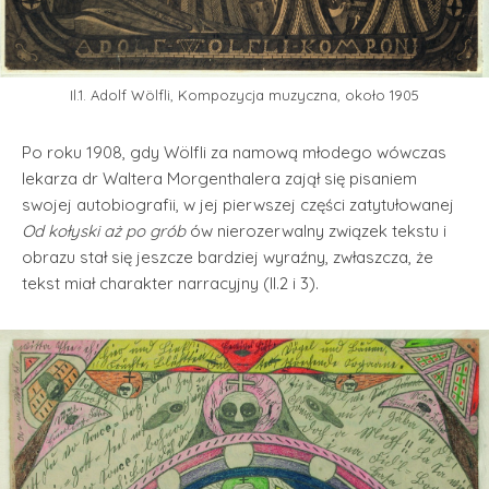
Il.1. Adolf Wölfli, Kompozycja muzyczna, około 1905
Po roku 1908, gdy Wölfli za namową młodego wówczas
lekarza dr Waltera Morgenthalera zajął się pisaniem
swojej autobiografii, w jej pierwszej części zatytułowanej
Od kołyski aż po grób
ów nierozerwalny związek tekstu i
obrazu stał się jeszcze bardziej wyraźny, zwłaszcza, że
tekst miał charakter narracyjny (Il.2 i 3).