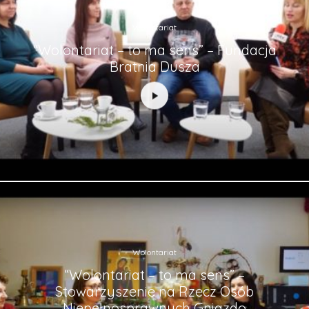
Wolontariat
“Wolontariat – to ma sens” – Fundacja
Bratnia Dusza
Wolontariat
“Wolontariat – to ma sens” –
Stowarzyszenie na Rzecz Osób
Niepełnosprawnych Gniazdo