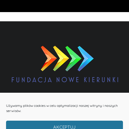
POLITYKA PRYWATNOŚCI
COOKIES
INFORMACJA O RODO
Używamy plików cookies w celu optymalizacji naszej witryny i naszych
serwisów.
LOGO DO POBRANIA
AKCEPTUJ