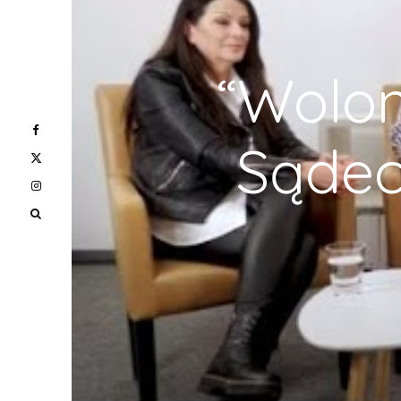
“Wolon
Sądec