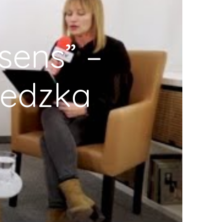
sens” –
iedzka