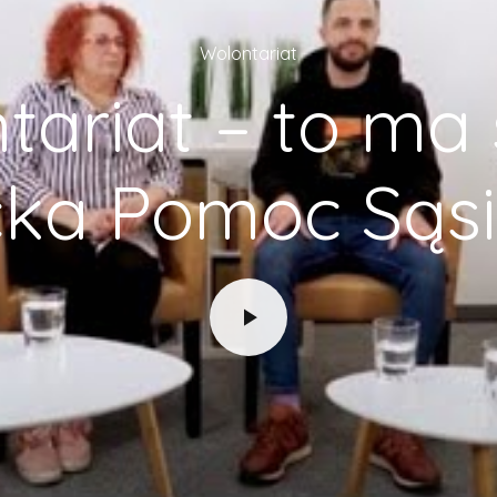
Wolontariat
tariat – to ma 
ka Pomoc Sąs