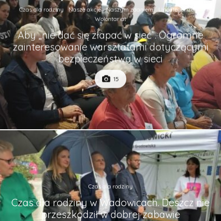
Czas dla rodziny
Nasze akcje
Naszym zdaniem
Uncategorized
Wolontariat
Aby „nie dać się złapać w sieć”. Ogromne
zainteresowanie warsztatami dotyczącymi
bezpieczeństwa w sieci
15
Czas dla rodziny
Czas dla rodziny w Wadowicach. Deszcz nie
przeszkodził w dobrej zabawie