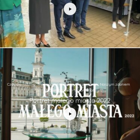
Czas dla rodziny
Małopolskie Portrety
Nasze akcje
Naszym zdaniem
Uncategorized
Wolontariat
Portret małego miasta 2022