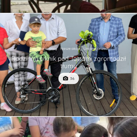
Czas dla rodziny
Nasze akcje
Uncategorized
Rodzinny piknik pod Tatrami zgromadził
tłumy
36