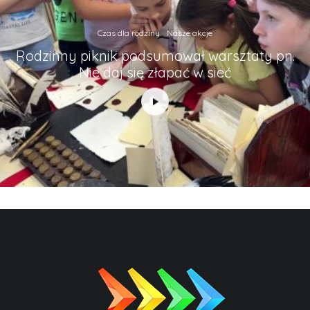
Czas dla rodziny
Nasze akcje
Rodzinny piknik podsumował warsztaty pn.
Nie daj się złapać w sieć