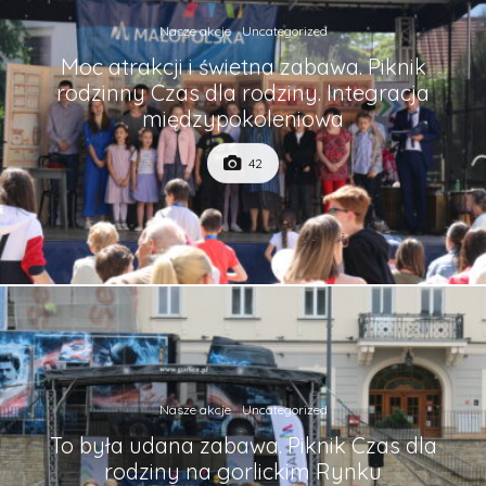
Nasze akcje
Uncategorized
Moc atrakcji i świetna zabawa. Piknik
rodzinny Czas dla rodziny. Integracja
międzypokoleniowa
42
Nasze akcje
Uncategorized
To była udana zabawa. Piknik Czas dla
rodziny na gorlickim Rynku