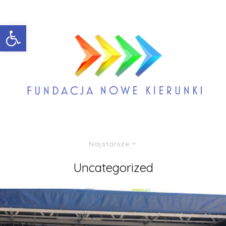
Open toolbar
Najstarsze
Uncategorized